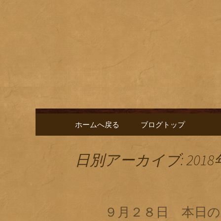
名古屋市栄にある居酒屋「
に合う肴を楽しめるお店で
名古屋市
新中。
ゑ」のブ
コンテンツへ移動
ホームへ戻る
ブログトップ
日別アーカイブ: 2018
９月２８日 本日の