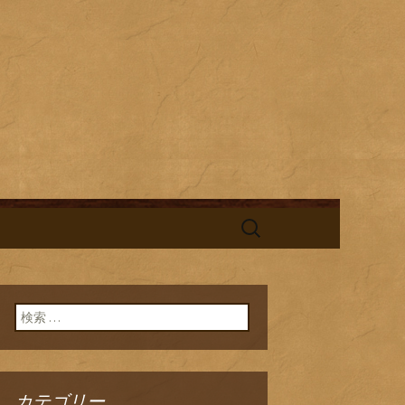
酎と海鮮料理を中心とした、お酒
替わりランチの新着情報を随時更
旬鮮台所ひの
検
索:
検索:
カテゴリー