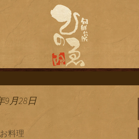
旬鮮台所ひのゑ（ひのえ）」。豊富な焼
す。季節で変わるおすすめメニューや日
栄にある居酒屋「
ログ
年9月28日
お料理