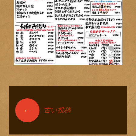
←
古い投稿
投稿ナビゲーショ