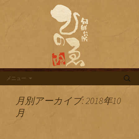
名古屋市栄にある居酒屋「旬鮮台所ひ
のゑ（ひのえ）」。豊富な焼酎と海鮮
名古屋市栄にある居酒屋「旬鮮
料理を中心とした、お酒に合う肴を楽
台所ひのゑ」のブログ
しめるお店です。季節で変わるおすす
めメニューや日替わりランチの新着情
報を随時更新中。
コンテンツへ移動
検
メニュー
索:
月別アーカイブ: 2018年10
月