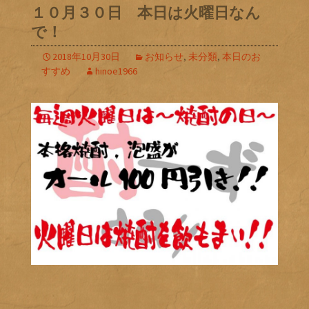
１０月３０日 本日は火曜日なん
で！
2018年10月30日
お知らせ
,
未分類
,
本日のお
すすめ
hinoe1966