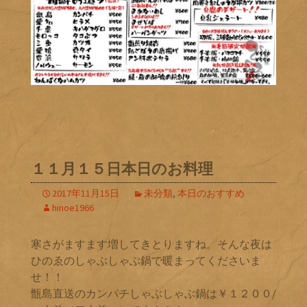
１１月１５日本日のお料理
2017年11月15日
未分類
,
本日のおすすめ
hinoe1966
寒さがますます増してきとりますね。そんな夜は
ひのゑのしゃぶしゃぶ鍋で暖まってくださいま
せ！！
甑島直送のカンパチしゃぶしゃぶ鍋は￥１２００/