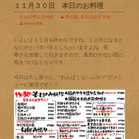
１１月３０日 本日のお料理
2017年11月30日
未分類
,
本日のおすすめ
hinoe1966
いよいよ１１月も終わりですね。１２月になると
なにかとバタバタとしちゃいますよね 笑
寒さも加速して行きますので、風邪ひかない様に
気をつけなくちゃです。
今日は久し振りに、“わんぱくなハムカツ”がメニ
ューに復活です！！