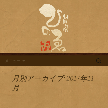
名古屋市栄にある居酒屋「旬鮮台所ひ
のゑ（ひのえ）」。豊富な焼酎と海鮮
名古屋市栄にある居酒屋「旬鮮
料理を中心とした、お酒に合う肴を楽
台所ひのゑ」のブログ
しめるお店です。季節で変わるおすす
めメニューや日替わりランチの新着情
報を随時更新中。
コンテンツへ移動
検
メニュー
索:
月別アーカイブ: 2017年11
月