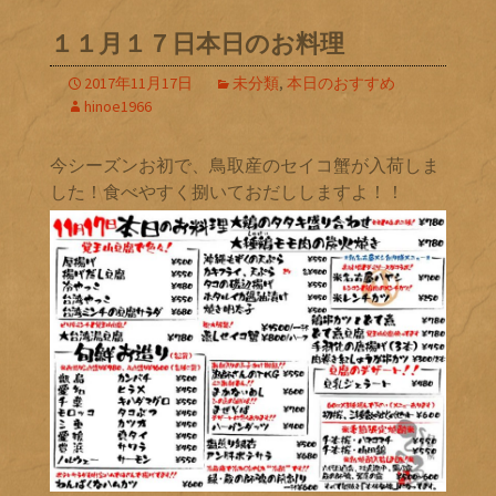
１１月１７日本日のお料理
2017年11月17日
未分類
,
本日のおすすめ
hinoe1966
今シーズンお初で、鳥取産のセイコ蟹が入荷しま
した！食べやすく捌いておだししますよ！！