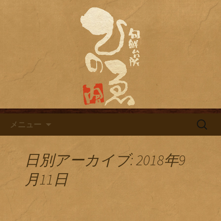
名古屋市栄にある居酒屋「旬鮮台所ひ
のゑ（ひのえ）」。豊富な焼酎と海鮮
名古屋市栄にある居酒屋「旬鮮
料理を中心とした、お酒に合う肴を楽
台所ひのゑ」のブログ
しめるお店です。季節で変わるおすす
めメニューや日替わりランチの新着情
報を随時更新中。
コンテンツへ移動
検
メニュー
索:
日別アーカイブ: 2018年9
月11日