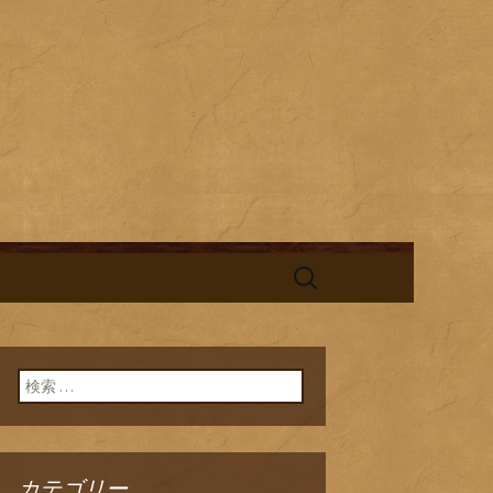
酎と海鮮料理を中心とした、お酒
替わりランチの新着情報を随時更
旬鮮台所ひの
検
索:
検索:
カテゴリー