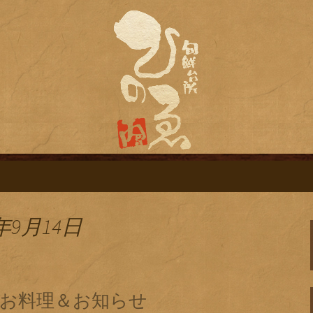
旬鮮台所ひのゑ（ひのえ）」。豊富な焼
す。季節で変わるおすすめメニューや日
栄にある居酒屋「
ログ
年9月14日
のお料理＆お知らせ