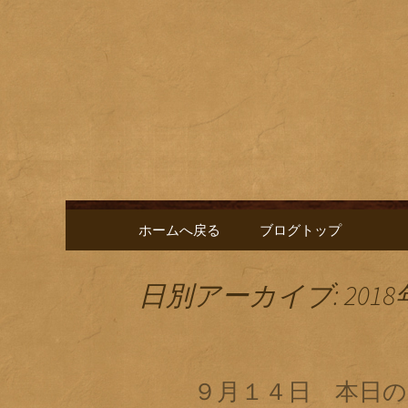
名古屋市栄にある居酒屋「
に合う肴を楽しめるお店で
名古屋市
新中。
ゑ」のブ
コンテンツへ移動
ホームへ戻る
ブログトップ
日別アーカイブ: 2018
９月１４日 本日