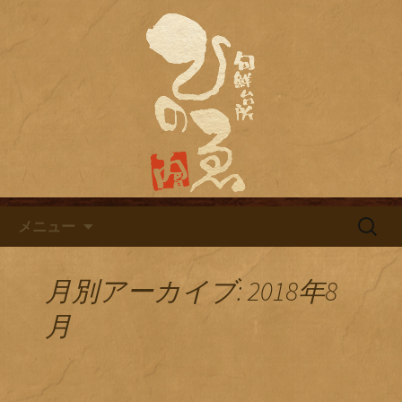
名古屋市栄にある居酒屋「旬鮮台所ひ
のゑ（ひのえ）」。豊富な焼酎と海鮮
名古屋市栄にある居酒屋「旬鮮
料理を中心とした、お酒に合う肴を楽
台所ひのゑ」のブログ
しめるお店です。季節で変わるおすす
めメニューや日替わりランチの新着情
報を随時更新中。
コンテンツへ移動
検
メニュー
索:
月別アーカイブ: 2018年8
月