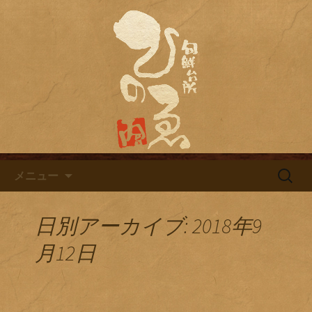
名古屋市栄にある居酒屋「旬鮮台所ひ
のゑ（ひのえ）」。豊富な焼酎と海鮮
名古屋市栄にある居酒屋「旬鮮
料理を中心とした、お酒に合う肴を楽
台所ひのゑ」のブログ
しめるお店です。季節で変わるおすす
めメニューや日替わりランチの新着情
報を随時更新中。
コンテンツへ移動
検
メニュー
索:
日別アーカイブ: 2018年9
月12日