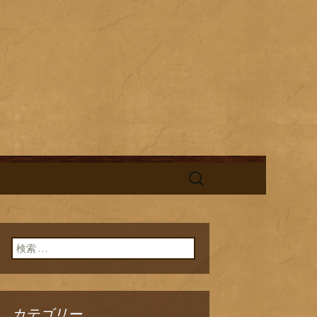
酎と海鮮料理を中心とした、お酒
替わりランチの新着情報を随時更
旬鮮台所ひの
検
索:
検索:
カテゴリー