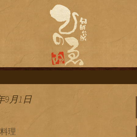
旬鮮台所ひのゑ（ひのえ）」。豊富な焼
す。季節で変わるおすすめメニューや日
栄にある居酒屋「
ログ
年9月1日
料理