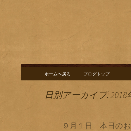
名古屋市栄にある居酒屋「
に合う肴を楽しめるお店で
名古屋市
新中。
ゑ」のブ
コンテンツへ移動
ホームへ戻る
ブログトップ
日別アーカイブ: 2018
９月１日 本日のお