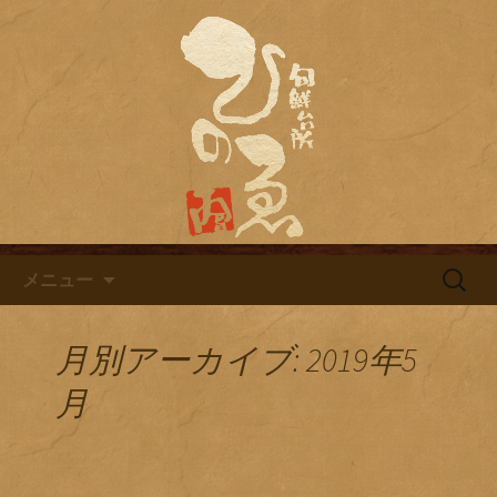
名古屋市栄にある居酒屋「旬鮮台所ひ
のゑ（ひのえ）」。豊富な焼酎と海鮮
名古屋市栄にある居酒屋「旬鮮
料理を中心とした、お酒に合う肴を楽
台所ひのゑ」のブログ
しめるお店です。季節で変わるおすす
めメニューや日替わりランチの新着情
報を随時更新中。
コンテンツへ移動
検
メニュー
索:
月別アーカイブ: 2019年5
月