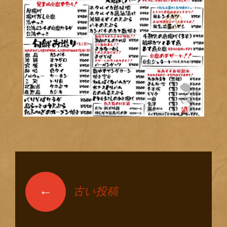
←
古い投稿
投稿ナビゲーショ