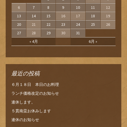
6
7
8
9
10
11
12
13
14
15
16
17
18
19
20
21
22
23
24
25
26
27
28
29
30
31
« 4月
6月 »
最近の投稿
６月１８日 本日のお料理
ランチ価格改定のお知らせ
連休します。
５貫南蛮お休みします
連休のお知らせ