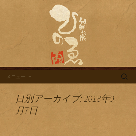
名古屋市栄にある居酒屋「旬鮮台所ひ
のゑ（ひのえ）」。豊富な焼酎と海鮮
名古屋市栄にある居酒屋「旬鮮
料理を中心とした、お酒に合う肴を楽
台所ひのゑ」のブログ
しめるお店です。季節で変わるおすす
めメニューや日替わりランチの新着情
報を随時更新中。
コンテンツへ移動
検
メニュー
索:
日別アーカイブ: 2018年9
月7日