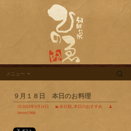
名古屋市栄にある居酒屋「旬鮮台所ひ
のゑ（ひのえ）」。豊富な焼酎と海鮮
名古屋市栄にある居酒屋「旬鮮
料理を中心とした、お酒に合う肴を楽
台所ひのゑ」のブログ
しめるお店です。季節で変わるおすす
めメニューや日替わりランチの新着情
報を随時更新中。
コンテンツへ移動
検
メニュー
索:
９月１８日 本日のお料理
2018年9月18日
未分類
,
本日のおすすめ
hinoe1966