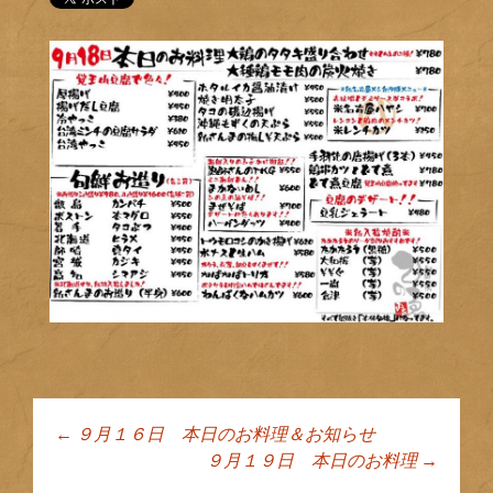
←
９月１６日 本日のお料理＆お知らせ
投稿ナビゲーショ
９月１９日 本日のお料理
→