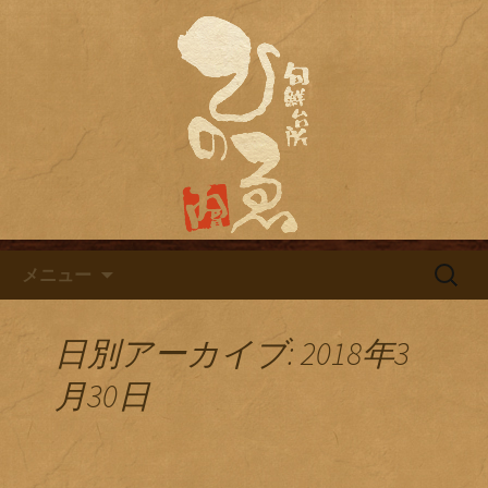
名古屋市栄にある居酒屋「旬鮮台所ひ
のゑ（ひのえ）」。豊富な焼酎と海鮮
名古屋市栄にある居酒屋「旬鮮
料理を中心とした、お酒に合う肴を楽
台所ひのゑ」のブログ
しめるお店です。季節で変わるおすす
めメニューや日替わりランチの新着情
報を随時更新中。
コンテンツへ移動
検
メニュー
索:
日別アーカイブ: 2018年3
月30日