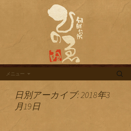
名古屋市栄にある居酒屋「旬鮮台所ひ
のゑ（ひのえ）」。豊富な焼酎と海鮮
名古屋市栄にある居酒屋「旬鮮
料理を中心とした、お酒に合う肴を楽
台所ひのゑ」のブログ
しめるお店です。季節で変わるおすす
めメニューや日替わりランチの新着情
報を随時更新中。
コンテンツへ移動
検
メニュー
索:
日別アーカイブ: 2018年3
月19日