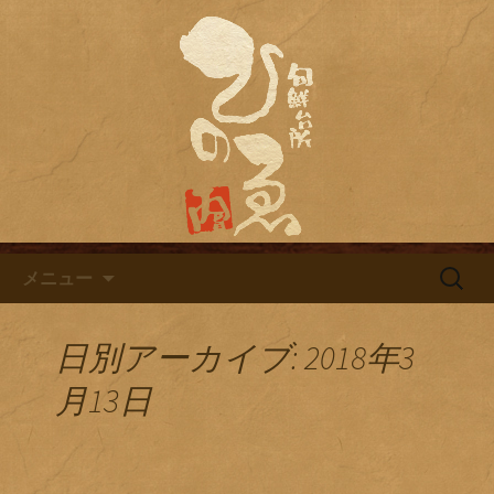
名古屋市栄にある居酒屋「旬鮮台所ひ
のゑ（ひのえ）」。豊富な焼酎と海鮮
名古屋市栄にある居酒屋「旬鮮
料理を中心とした、お酒に合う肴を楽
台所ひのゑ」のブログ
しめるお店です。季節で変わるおすす
めメニューや日替わりランチの新着情
報を随時更新中。
コンテンツへ移動
検
メニュー
索:
日別アーカイブ: 2018年3
月13日