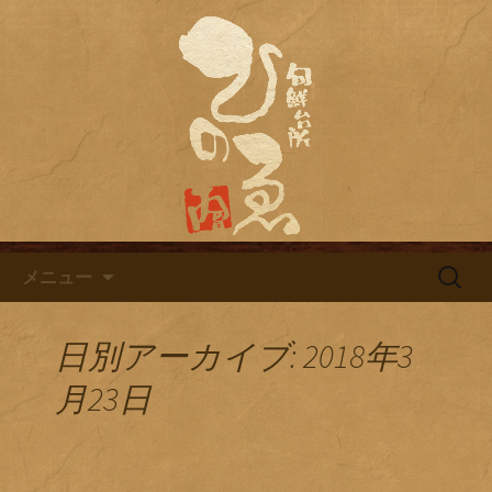
名古屋市栄にある居酒屋「旬鮮台所ひ
のゑ（ひのえ）」。豊富な焼酎と海鮮
名古屋市栄にある居酒屋「旬鮮
料理を中心とした、お酒に合う肴を楽
台所ひのゑ」のブログ
しめるお店です。季節で変わるおすす
めメニューや日替わりランチの新着情
報を随時更新中。
コンテンツへ移動
検
メニュー
索:
日別アーカイブ: 2018年3
月23日