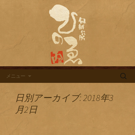
名古屋市栄にある居酒屋「旬鮮台所ひ
のゑ（ひのえ）」。豊富な焼酎と海鮮
名古屋市栄にある居酒屋「旬鮮
料理を中心とした、お酒に合う肴を楽
台所ひのゑ」のブログ
しめるお店です。季節で変わるおすす
めメニューや日替わりランチの新着情
報を随時更新中。
コンテンツへ移動
検
メニュー
索:
日別アーカイブ: 2018年3
月2日