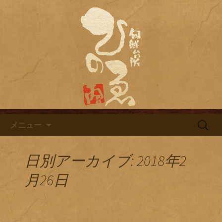
名古屋市栄にある居酒屋「旬鮮台所ひ
のゑ（ひのえ）」。豊富な焼酎と海鮮
名古屋市栄にある居酒屋「旬鮮
料理を中心とした、お酒に合う肴を楽
台所ひのゑ」のブログ
しめるお店です。季節で変わるおすす
めメニューや日替わりランチの新着情
報を随時更新中。
コンテンツへ移動
検
メニュー
索:
日別アーカイブ: 2018年2
月26日