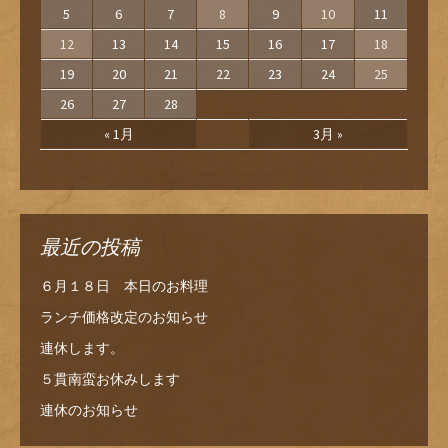
5
6
7
8
9
10
11
12
13
14
15
16
17
18
19
20
21
22
23
24
25
26
27
28
« 1月
3月 »
最近の投稿
６月１８日 本日のお料理
ランチ価格改定のお知らせ
連休します。
５貫南蛮お休みします
連休のお知らせ