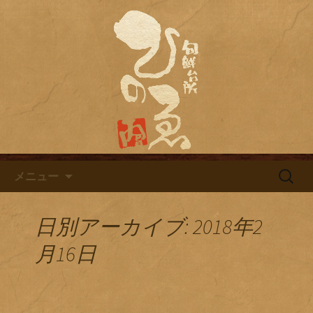
名古屋市栄にある居酒屋「旬鮮台所ひ
のゑ（ひのえ）」。豊富な焼酎と海鮮
名古屋市栄にある居酒屋「旬鮮
料理を中心とした、お酒に合う肴を楽
台所ひのゑ」のブログ
しめるお店です。季節で変わるおすす
めメニューや日替わりランチの新着情
報を随時更新中。
コンテンツへ移動
検
メニュー
索:
日別アーカイブ: 2018年2
月16日