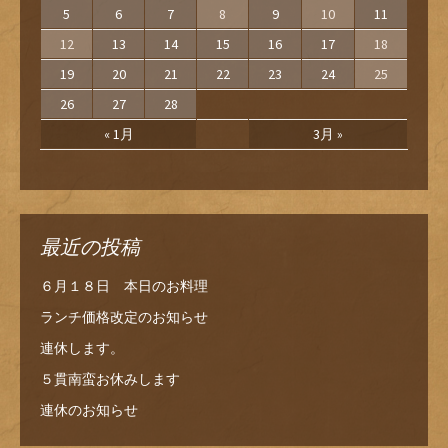
5
6
7
8
9
10
11
12
13
14
15
16
17
18
19
20
21
22
23
24
25
26
27
28
« 1月
3月 »
最近の投稿
６月１８日 本日のお料理
ランチ価格改定のお知らせ
連休します。
５貫南蛮お休みします
連休のお知らせ