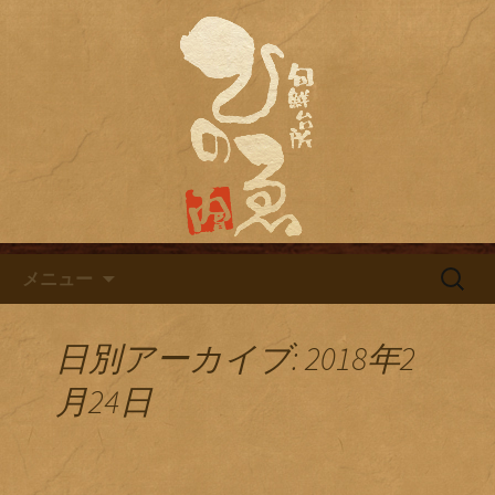
名古屋市栄にある居酒屋「旬鮮台所ひ
のゑ（ひのえ）」。豊富な焼酎と海鮮
名古屋市栄にある居酒屋「旬鮮
料理を中心とした、お酒に合う肴を楽
台所ひのゑ」のブログ
しめるお店です。季節で変わるおすす
めメニューや日替わりランチの新着情
報を随時更新中。
コンテンツへ移動
検
メニュー
索:
日別アーカイブ: 2018年2
月24日