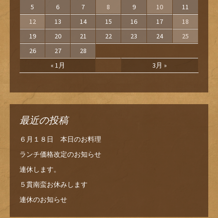
5
6
7
8
9
10
11
12
13
14
15
16
17
18
19
20
21
22
23
24
25
26
27
28
« 1月
3月 »
最近の投稿
６月１８日 本日のお料理
ランチ価格改定のお知らせ
連休します。
５貫南蛮お休みします
連休のお知らせ