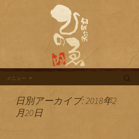
名古屋市栄にある居酒屋「旬鮮台所ひ
のゑ（ひのえ）」。豊富な焼酎と海鮮
名古屋市栄にある居酒屋「旬鮮
料理を中心とした、お酒に合う肴を楽
台所ひのゑ」のブログ
しめるお店です。季節で変わるおすす
めメニューや日替わりランチの新着情
報を随時更新中。
コンテンツへ移動
検
メニュー
索:
日別アーカイブ: 2018年2
月20日