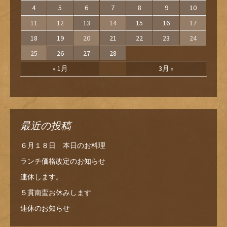
4
5
6
7
8
9
10
11
12
13
14
15
16
17
18
19
20
21
22
23
24
25
26
27
28
« 1月
3月 »
最近の投稿
６月１８日 本日のお料理
ランチ価格改定のお知らせ
連休します。
５貫南蛮お休みします
連休のお知らせ