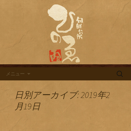
名古屋市栄にある居酒屋「旬鮮台所ひ
のゑ（ひのえ）」。豊富な焼酎と海鮮
名古屋市栄にある居酒屋「旬鮮
料理を中心とした、お酒に合う肴を楽
台所ひのゑ」のブログ
しめるお店です。季節で変わるおすす
めメニューや日替わりランチの新着情
報を随時更新中。
コンテンツへ移動
検
メニュー
索:
日別アーカイブ: 2019年2
月19日