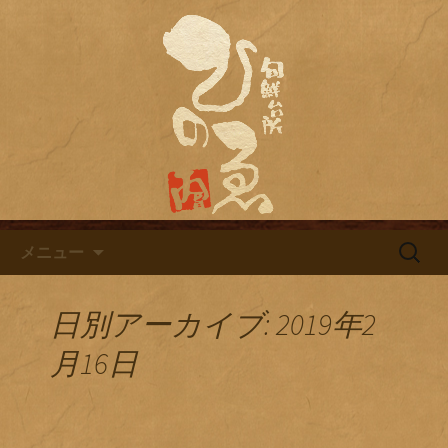
名古屋市栄にある居酒屋「旬鮮台所ひ
のゑ（ひのえ）」。豊富な焼酎と海鮮
名古屋市栄にある居酒屋「旬鮮
料理を中心とした、お酒に合う肴を楽
台所ひのゑ」のブログ
しめるお店です。季節で変わるおすす
めメニューや日替わりランチの新着情
報を随時更新中。
コンテンツへ移動
検
メニュー
索:
日別アーカイブ: 2019年2
月16日