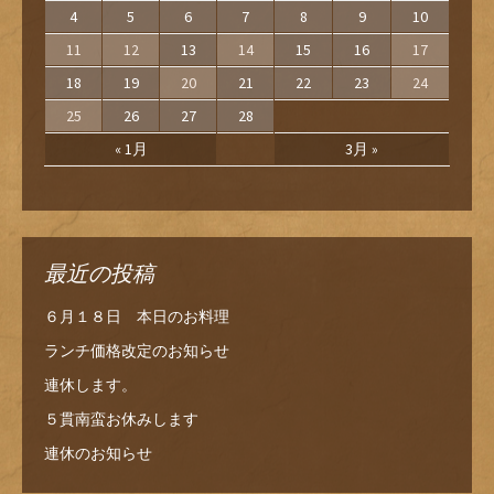
4
5
6
7
8
9
10
11
12
13
14
15
16
17
18
19
20
21
22
23
24
25
26
27
28
« 1月
3月 »
最近の投稿
６月１８日 本日のお料理
ランチ価格改定のお知らせ
連休します。
５貫南蛮お休みします
連休のお知らせ