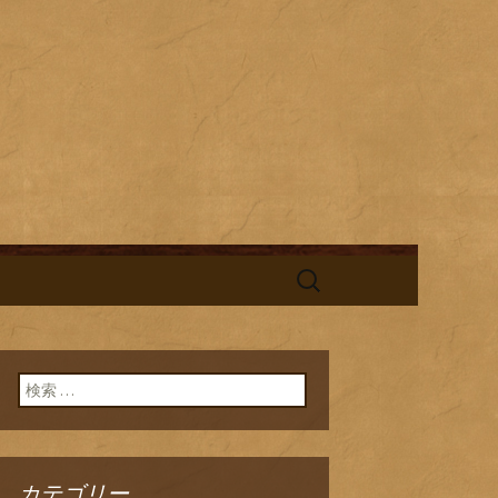
酎と海鮮料理を中心とした、お酒
替わりランチの新着情報を随時更
旬鮮台所ひの
検
索:
検索:
カテゴリー