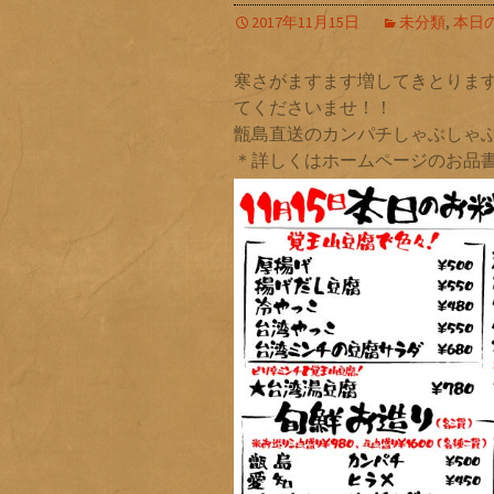
2017年11月15日
未分類
,
本日
寒さがますます増してきとりま
てくださいませ！！
甑島直送のカンパチしゃぶしゃぶ
＊詳しくはホームページのお品