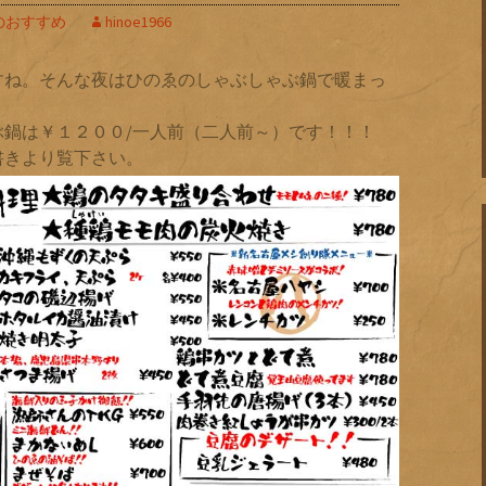
のおすすめ
hinoe1966
すね。そんな夜はひのゑのしゃぶしゃぶ鍋で暖まっ
鍋は￥１２００/一人前（二人前～）です！！！
書きより覧下さい。