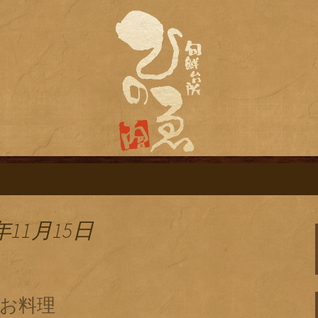
旬鮮台所ひのゑ（ひのえ）」。豊富な焼
す。季節で変わるおすすめメニューや日
栄にある居酒屋「
ログ
年11月15日
お料理