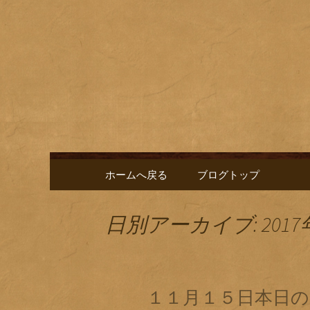
名古屋市栄にある居酒屋「
に合う肴を楽しめるお店で
名古屋市
新中。
ゑ」のブ
コンテンツへ移動
ホームへ戻る
ブログトップ
日別アーカイブ: 2017
１１月１５日本日の