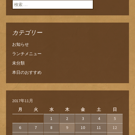
検索:
カテゴリー
お知らせ
ランチメニュー
未分類
本日のおすすめ
2017年11月
月
火
水
木
金
土
日
1
2
3
4
5
6
7
8
9
10
11
12