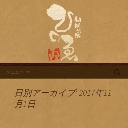
名古屋市栄にある居酒屋「旬鮮台所ひ
のゑ（ひのえ）」。豊富な焼酎と海鮮
名古屋市栄にある居酒屋「旬鮮
料理を中心とした、お酒に合う肴を楽
台所ひのゑ」のブログ
しめるお店です。季節で変わるおすす
めメニューや日替わりランチの新着情
報を随時更新中。
コンテンツへ移動
検
メニュー
索:
日別アーカイブ: 2017年11
月1日