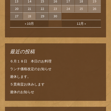
13
14
15
16
17
18
19
20
21
22
23
24
25
26
27
28
29
30
« 10月
12月 »
最近の投稿
６月１８日 本日のお料理
ランチ価格改定のお知らせ
連休します。
５貫南蛮お休みします
連休のお知らせ