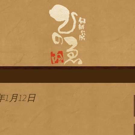
旬鮮台所ひのゑ（ひのえ）」。豊富な焼
す。季節で変わるおすすめメニューや日
栄にある居酒屋「
ログ
年1月12日