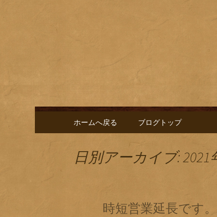
名古屋市栄にある居酒屋「
に合う肴を楽しめるお店で
名古屋市
新中。
ゑ」のブ
コンテンツへ移動
ホームへ戻る
ブログトップ
日別アーカイブ: 2021
時短営業延長です。