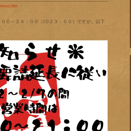
hinoe1966
００～２４：００（LO２３：００）ですが、以下
す。