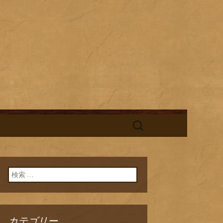
酎と海鮮料理を中心とした、お酒
替わりランチの新着情報を随時更
旬鮮台所ひの
検
索:
検索:
カテゴリー