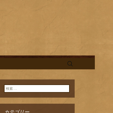
酎と海鮮料理を中心とした、お酒
替わりランチの新着情報を随時更
旬鮮台所ひの
検
索:
検索:
カテゴリー