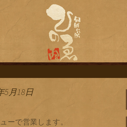
旬鮮台所ひのゑ（ひのえ）」。豊富な焼
す。季節で変わるおすすめメニューや日
栄にある居酒屋「
ログ
年5月18日
ニューで営業します。