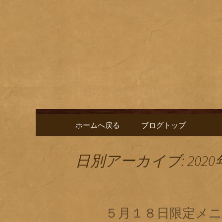
名古屋市栄にある居酒屋「
に合う肴を楽しめるお店で
名古屋市
新中。
ゑ」のブ
コンテンツへ移動
ホームへ戻る
ブログトップ
日別アーカイブ: 2020
５月１８日限定メ