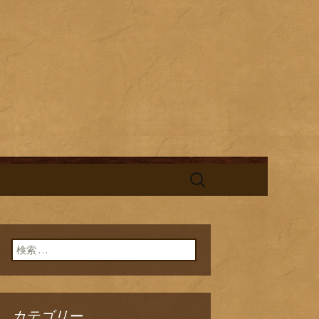
酎と海鮮料理を中心とした、お酒
替わりランチの新着情報を随時更
旬鮮台所ひの
検
索:
検索:
カテゴリー