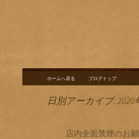
名古屋市栄にある居酒屋「
に合う肴を楽しめるお店で
名古屋市
新中。
ゑ」のブ
コンテンツへ移動
ホームへ戻る
ブログトップ
日別アーカイブ: 2020
店内全面禁煙のお