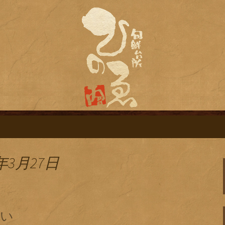
旬鮮台所ひのゑ（ひのえ）」。豊富な焼
す。季節で変わるおすすめメニューや日
栄にある居酒屋「
ログ
年3月27日
願い