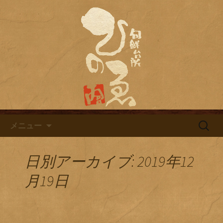
名古屋市栄にある居酒屋「旬鮮台所ひ
のゑ（ひのえ）」。豊富な焼酎と海鮮
名古屋市栄にある居酒屋「旬鮮
料理を中心とした、お酒に合う肴を楽
台所ひのゑ」のブログ
しめるお店です。季節で変わるおすす
めメニューや日替わりランチの新着情
報を随時更新中。
コンテンツへ移動
検
メニュー
索:
日別アーカイブ: 2019年12
月19日