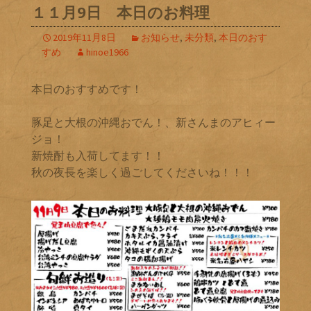
１１月9日 本日のお料理
2019年11月8日
お知らせ
,
未分類
,
本日のおす
すめ
hinoe1966
本日のおすすめです！
豚足と大根の沖縄おでん！、新さんまのアヒィー
ジョ！
新焼酎も入荷してます！！
秋の夜長を楽しく過ごしてくださいね！！！