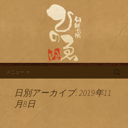
名古屋市栄にある居酒屋「旬鮮台所ひ
のゑ（ひのえ）」。豊富な焼酎と海鮮
名古屋市栄にある居酒屋「旬鮮
料理を中心とした、お酒に合う肴を楽
台所ひのゑ」のブログ
しめるお店です。季節で変わるおすす
めメニューや日替わりランチの新着情
報を随時更新中。
コンテンツへ移動
検
メニュー
索:
日別アーカイブ: 2019年11
月8日