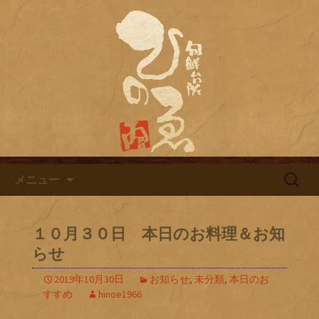
名古屋市栄にある居酒屋「旬鮮台所ひ
のゑ（ひのえ）」。豊富な焼酎と海鮮
名古屋市栄にある居酒屋「旬鮮
料理を中心とした、お酒に合う肴を楽
台所ひのゑ」のブログ
しめるお店です。季節で変わるおすす
めメニューや日替わりランチの新着情
報を随時更新中。
コンテンツへ移動
検
メニュー
索:
１０月３０日 本日のお料理＆お知
らせ
2019年10月30日
お知らせ
,
未分類
,
本日のお
すすめ
hinoe1966