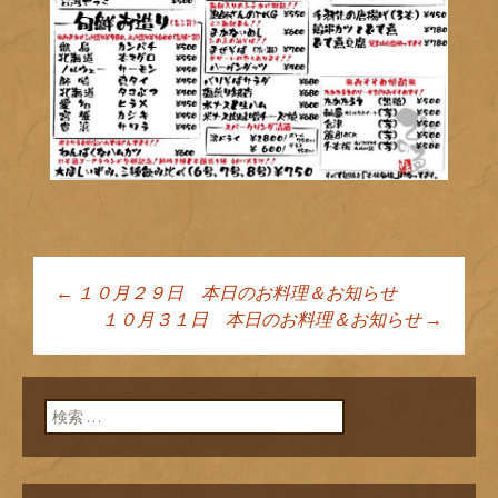
←
１０月２９日 本日のお料理＆お知らせ
投稿ナビゲーショ
１０月３１日 本日のお料理＆お知らせ
→
ン
検索: