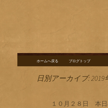
名古屋市栄にある居酒屋「
に合う肴を楽しめるお店で
名古屋市
新中。
ゑ」のブ
コンテンツへ移動
ホームへ戻る
ブログトップ
日別アーカイブ: 2019
１０月２８日 本日