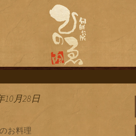
旬鮮台所ひのゑ（ひのえ）」。豊富な焼
す。季節で変わるおすすめメニューや日
栄にある居酒屋「
ログ
年10月28日
のお料理