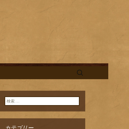
酎と海鮮料理を中心とした、お酒
替わりランチの新着情報を随時更
旬鮮台所ひの
検
索:
検索:
カテゴリー