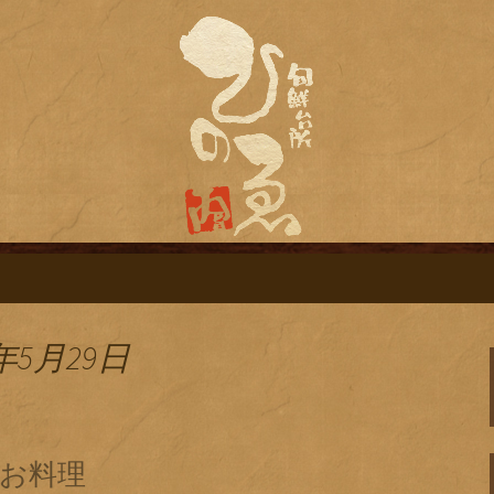
旬鮮台所ひのゑ（ひのえ）」。豊富な焼
す。季節で変わるおすすめメニューや日
栄にある居酒屋「
ログ
年5月29日
お料理