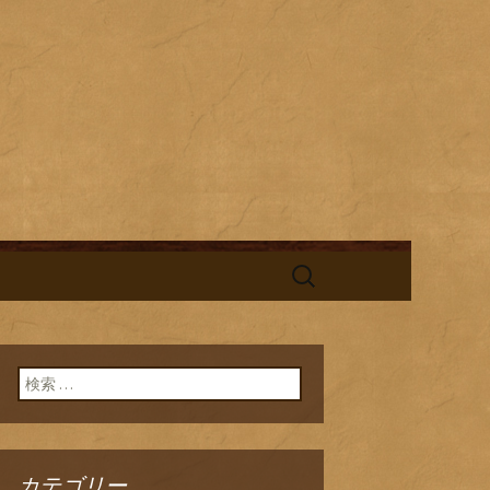
酎と海鮮料理を中心とした、お酒
替わりランチの新着情報を随時更
旬鮮台所ひの
検
索:
検索:
カテゴリー