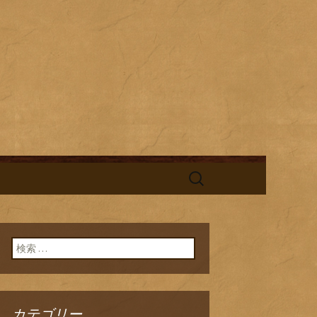
酎と海鮮料理を中心とした、お酒
替わりランチの新着情報を随時更
旬鮮台所ひの
検
索:
検索:
カテゴリー