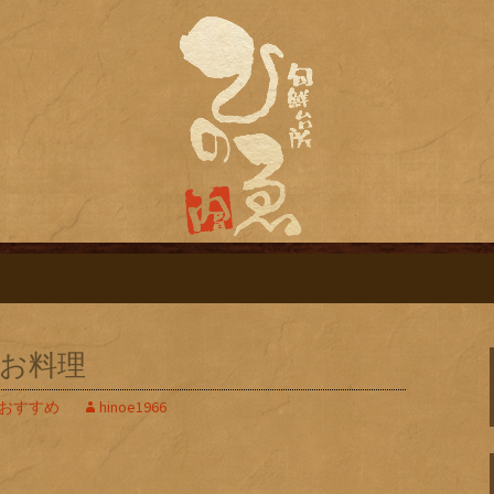
旬鮮台所ひのゑ（ひのえ）」。豊富な焼
す。季節で変わるおすすめメニューや日
栄にある居酒屋「
ログ
お料理
おすすめ
hinoe1966