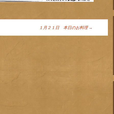
１月２１日 本日のお料理
→
ョン