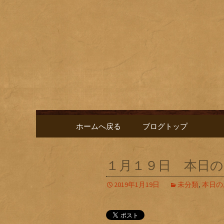
名古屋市栄にある居酒屋「
に合う肴を楽しめるお店で
名古屋市
新中。
ゑ」のブ
コンテンツへ移動
ホームへ戻る
ブログトップ
１月１９日 本日の
2019年1月19日
未分類
,
本日の