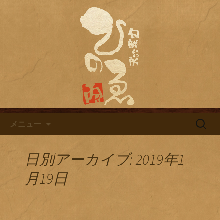
名古屋市栄にある居酒屋「旬鮮台所ひ
のゑ（ひのえ）」。豊富な焼酎と海鮮
名古屋市栄にある居酒屋「旬鮮
料理を中心とした、お酒に合う肴を楽
台所ひのゑ」のブログ
しめるお店です。季節で変わるおすす
めメニューや日替わりランチの新着情
報を随時更新中。
コンテンツへ移動
検
メニュー
索:
日別アーカイブ: 2019年1
月19日