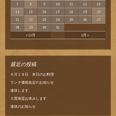
7
8
9
10
11
12
13
14
15
16
17
18
19
20
21
22
23
24
25
26
27
28
29
30
31
« 12月
2月 »
最近の投稿
６月１８日 本日のお料理
ランチ価格改定のお知らせ
連休します。
５貫南蛮お休みします
連休のお知らせ