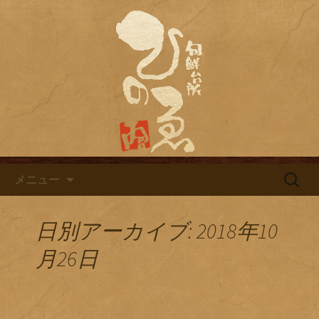
名古屋市栄にある居酒屋「旬鮮台所ひ
のゑ（ひのえ）」。豊富な焼酎と海鮮
名古屋市栄にある居酒屋「旬鮮
料理を中心とした、お酒に合う肴を楽
台所ひのゑ」のブログ
しめるお店です。季節で変わるおすす
めメニューや日替わりランチの新着情
報を随時更新中。
コンテンツへ移動
検
メニュー
索:
日別アーカイブ: 2018年10
月26日