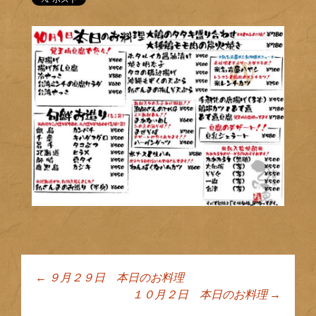
←
９月２９日 本日のお料理
投稿ナビゲーショ
１０月２日 本日のお料理
→