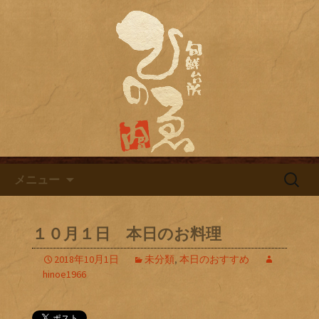
名古屋市栄にある居酒屋「旬鮮台所ひ
のゑ（ひのえ）」。豊富な焼酎と海鮮
名古屋市栄にある居酒屋「旬鮮
料理を中心とした、お酒に合う肴を楽
台所ひのゑ」のブログ
しめるお店です。季節で変わるおすす
めメニューや日替わりランチの新着情
報を随時更新中。
コンテンツへ移動
検
メニュー
索:
１０月１日 本日のお料理
2018年10月1日
未分類
,
本日のおすすめ
hinoe1966