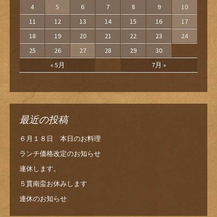
4
5
6
7
8
9
10
11
12
13
14
15
16
17
18
19
20
21
22
23
24
25
26
27
28
29
30
« 5月
7月 »
最近の投稿
６月１８日 本日のお料理
ランチ価格改定のお知らせ
連休します。
５貫南蛮お休みします
連休のお知らせ