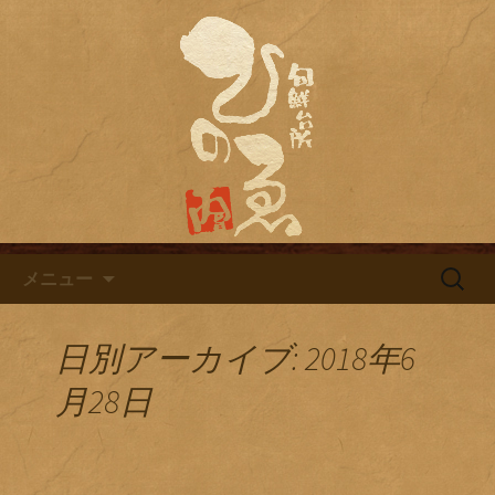
名古屋市栄にある居酒屋「旬鮮台所ひ
のゑ（ひのえ）」。豊富な焼酎と海鮮
名古屋市栄にある居酒屋「旬鮮
料理を中心とした、お酒に合う肴を楽
台所ひのゑ」のブログ
しめるお店です。季節で変わるおすす
めメニューや日替わりランチの新着情
報を随時更新中。
コンテンツへ移動
検
メニュー
索:
日別アーカイブ: 2018年6
月28日