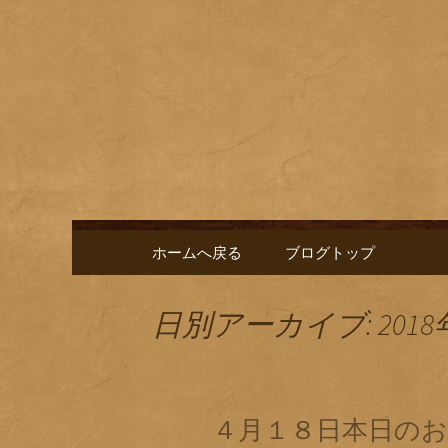
名古屋市栄にある居酒屋「
に合う肴を楽しめるお店で
名古屋市
新中。
ゑ」のブ
コンテンツへ移動
ホームへ戻る
ブログトップ
日別アーカイブ: 2018
４月１８日本日のお