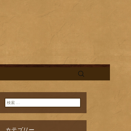
酎と海鮮料理を中心とした、お酒
替わりランチの新着情報を随時更
旬鮮台所ひの
検
索:
検索:
カテゴリー