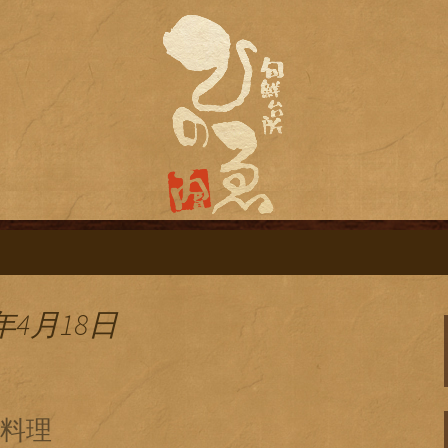
旬鮮台所ひのゑ（ひのえ）」。豊富な焼
す。季節で変わるおすすめメニューや日
栄にある居酒屋「
ログ
年4月18日
料理