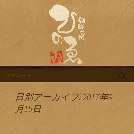
名古屋市栄にある居酒屋「旬鮮台所ひ
のゑ（ひのえ）」。豊富な焼酎と海鮮
名古屋市栄にある居酒屋「旬鮮
料理を中心とした、お酒に合う肴を楽
台所ひのゑ」のブログ
しめるお店です。季節で変わるおすす
めメニューや日替わりランチの新着情
報を随時更新中。
コンテンツへ移動
検
メニュー
索:
日別アーカイブ: 2017年9
月15日