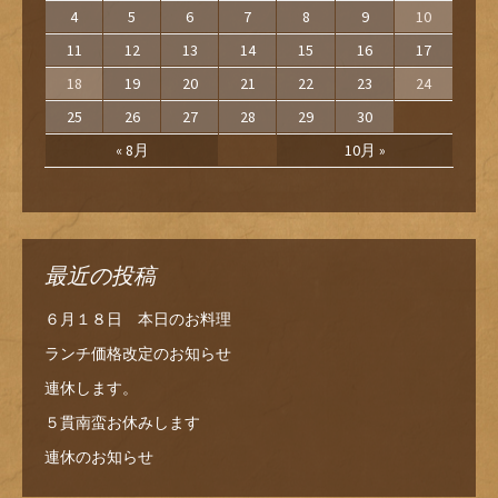
4
5
6
7
8
9
10
11
12
13
14
15
16
17
18
19
20
21
22
23
24
25
26
27
28
29
30
« 8月
10月 »
最近の投稿
６月１８日 本日のお料理
ランチ価格改定のお知らせ
連休します。
５貫南蛮お休みします
連休のお知らせ