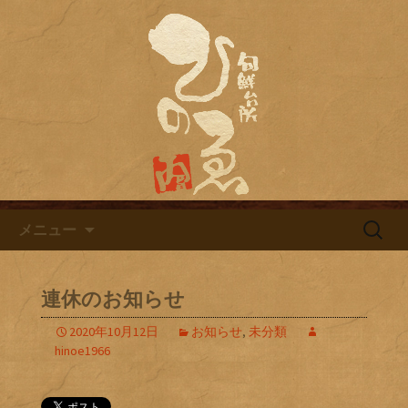
名古屋市栄にある居酒屋「旬鮮台所ひ
のゑ（ひのえ）」。豊富な焼酎と海鮮
名古屋市栄にある居酒屋「旬鮮
料理を中心とした、お酒に合う肴を楽
台所ひのゑ」のブログ
しめるお店です。季節で変わるおすす
めメニューや日替わりランチの新着情
報を随時更新中。
コンテンツへ移動
検
メニュー
索:
連休のお知らせ
2020年10月12日
お知らせ
,
未分類
hinoe1966